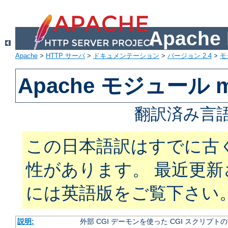
Apach
Apache
>
HTTP サーバ
>
ドキュメンテーション
>
バージョン 2.4
>
モ
Apache モジュール m
翻訳済み言語
この日本語訳はすでに古
性があります。 最近更
には英語版をご覧下さい
説明:
外部 CGI デーモンを使った CGI スクリプト