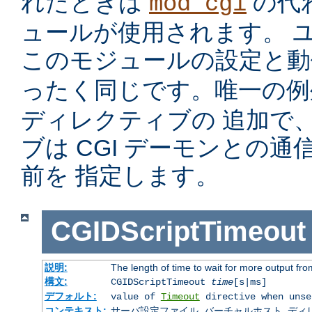
れたときは
の代
mod_cgi
ュールが使用されます。 
このモジュールの設定と
ったく同じです。唯一の
ディレクティブの 追加で
ブは CGI デーモンとの
前を 指定します。
CGIDScriptTimeout
説明:
The length of time to wait for more output f
構文:
CGIDScriptTimeout
time
[s|ms]
デフォルト:
value of
Timeout
directive when unse
コンテキスト:
サーバ設定ファイル, バーチャルホスト, ディレクトリ